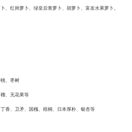
萝卜、红帅萝卜、绿皇后青萝卜、胡萝卜、富友水果萝卜。
樱桃、枣树
石榴、无花果等
马丁香、卫矛、国槐、梧桐、日本厚朴、银杏等