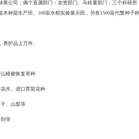
林果公司；俩个直属部门：农资部门、马铃薯部门；三个科研所
苗木种苗生产田、100亩水稻实验展示田，另有1500亩代繁种子
右，养护品上万件。
矿山植被恢复草种
令花卉、进口育苗花种
丁子、山梨等
草剂等