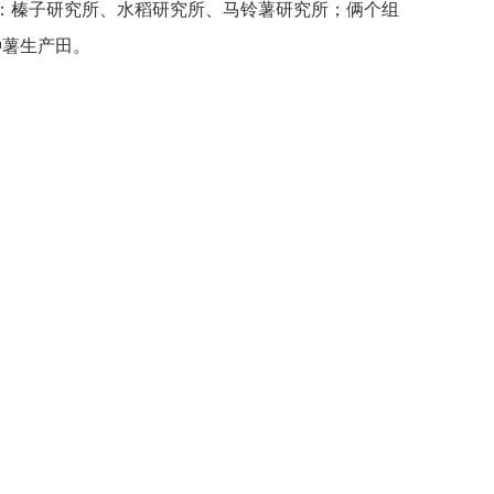
：榛子研究所、水稻研究所、马铃薯研究所；俩个组
种薯生产田。