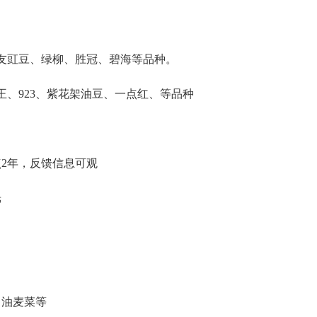
富友豇豆、绿柳、胜冠、碧海等品种。
王、923、紫花架油豆、一点红、等品种
2年，反馈信息可观
光
、油麦菜等