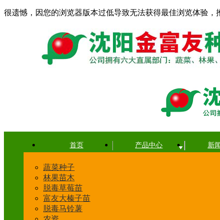
很遗憾，因您的浏览器版本过低导致无法获得最佳浏览体验，
首页
产品中心
新
蔬菜种子
林果苗木
脱毒草莓苗
富友大榛子苗
脱毒马铃薯
农资