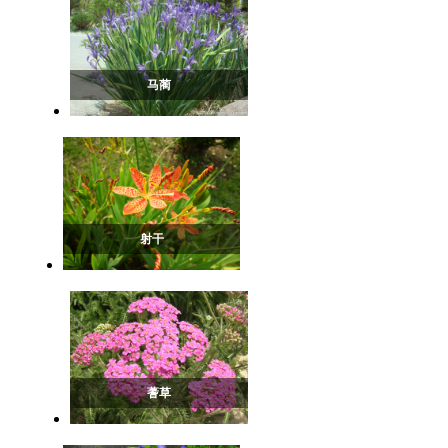
马蔺
射干
蓍草