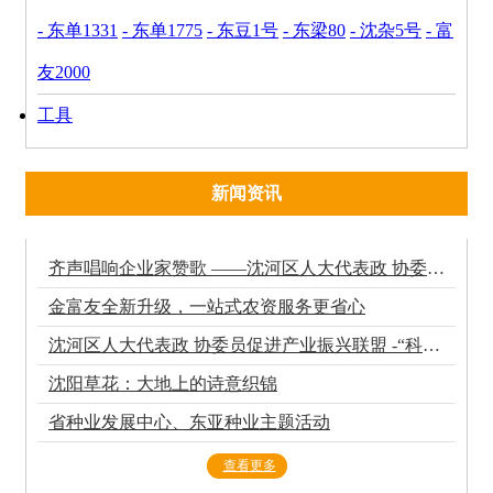
- 东单1331
- 东单1775
- 东豆1号
- 东梁80
- 沈杂5号
- 富
友2000
工具
新闻资讯
齐声唱响企业家赞歌 ——沈河区人大代表政 协委员促进产业振兴联盟召开2025年度会议纪实
金富友全新升级，一站式农资服务更省心
沈河区人大代表政 协委员促进产业振兴联盟 -“科技赋能 共助振兴”科技成果转化促进大会
沈阳草花：大地上的诗意织锦
省种业发展中心、东亚种业主题活动
查看更多