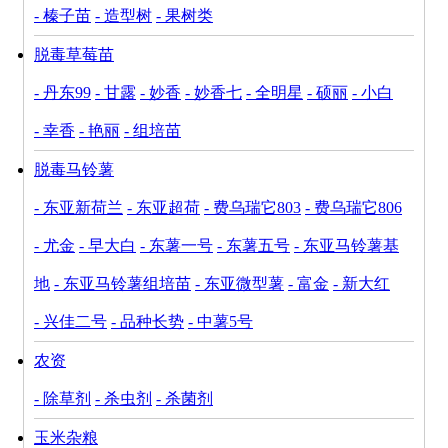
- 榛子苗
- 造型树
- 果树类
脱毒草莓苗
- 丹东99
- 甘露
- 妙香
- 妙香七
- 全明星
- 硕丽
- 小白
- 幸香
- 艳丽
- 组培苗
脱毒马铃薯
- 东亚新荷兰
- 东亚超荷
- 费乌瑞它803
- 费乌瑞它806
- 尤金
- 早大白
- 东薯一号
- 东薯五号
- 东亚马铃薯基
地
- 东亚马铃薯组培苗
- 东亚微型薯
- 富金
- 新大红
- 兴佳二号
- 品种长势
- 中薯5号
农资
- 除草剂
- 杀虫剂
- 杀菌剂
玉米杂粮