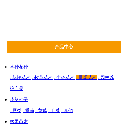
沈杂5号
富友2000
工具
产品中心
草种花种
- 草坪草种
- 牧草草种
- 生态草种
- 景观花种
- 园林养
护产品
蔬菜种子
- 豆类
- 番茄
- 黄瓜
- 叶菜
- 其他
林果苗木