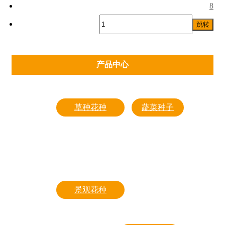
8
跳转
产品中心
草种花种
蔬菜种子
草坪草种
豆类
牧草草种
番茄
生态草种
黄瓜
景观花种
叶菜
园林养护产品
其他