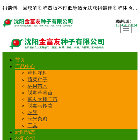
很遗憾，因您的浏览器版本过低导致无法获得最佳浏览体验，推荐下载安装谷歌浏览器！
首页
产品中心
草种花种
蔬菜种子
林果苗木
脱毒草莓苗
富友大榛子苗
脱毒马铃薯
农资
玉米杂粮
工具
新闻动态
公司介绍