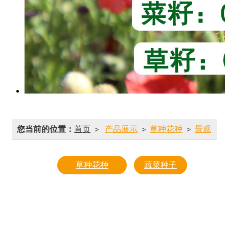
您当前的位置：
首页
产品展示
草种花种
景观
>
>
>
花种
草种花种
蔬菜种子
草坪草种
豆类
牧草草种
番茄
生态草种
黄瓜