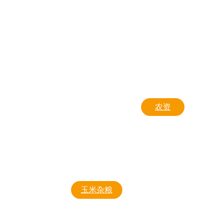
东薯五号
东亚马铃薯基地
东亚马铃薯组培苗
东亚微型薯
富金
新大红
农资
兴佳二号
除草剂
品种长势
杀虫剂
中薯5号
杀菌剂
玉米杂粮
东单1331