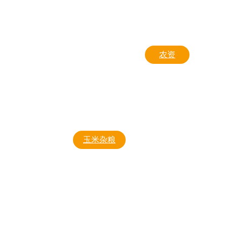
东亚微型薯
富金
新大红
农资
兴佳二号
除草剂
品种长势
杀虫剂
中薯5号
杀菌剂
玉米杂粮
东单1331
东单1775
东豆1号
东梁80