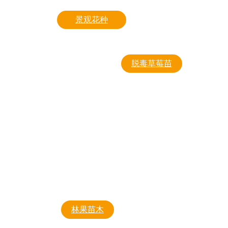
景观花种
叶菜
园林养护产品
其他
脱毒草莓苗
丹东99
甘露
妙香
妙香七
全明星
硕丽
林果苗木
小白