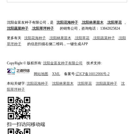
沈阳金富友种子有限公司，是
沈阳花海种子
,
沈阳林果苗木
,
沈阳草花
,
沈阳蔬菜种
子
,
沈阳草坪种子
的销售公司，咨询电话： 13842025824
更多有关
沈阳花海种子
,
沈阳林果苗木
,
沈阳草花
,
沈阳蔬菜种子
,
沈阳
草坪种子
的信息扫描右侧二维码，一键生成APP
CopyRight © 版权所有:
沈阳金富友种子有限公司
技术支持:
网站地图
XML
备案号:
辽ICP备16012906号-2
本站关键字:
沈阳花海种子
沈阳林果苗木
沈阳草花
沈阳蔬菜种子
沈
阳草坪种子
扫一扫访问移动端