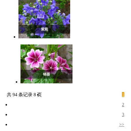
紫菀
锦葵
共 94 条记录 8 页
1
2
3
>>