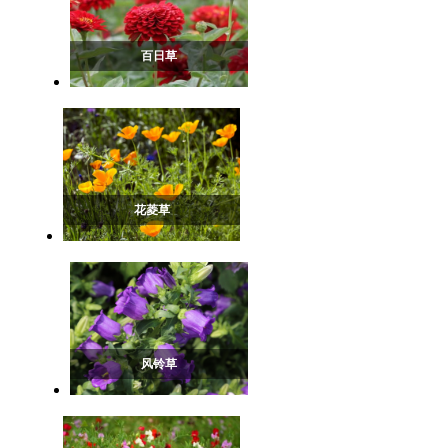
百日草
花菱草
风铃草