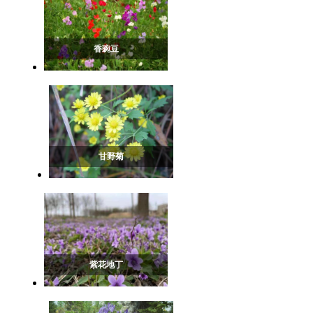
香豌豆
甘野菊
紫花地丁