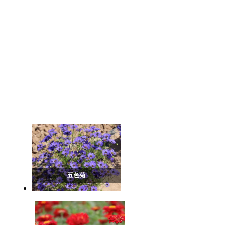
东单1775
东豆1号
东梁80
沈杂5号
富友2000
工具
五色菊