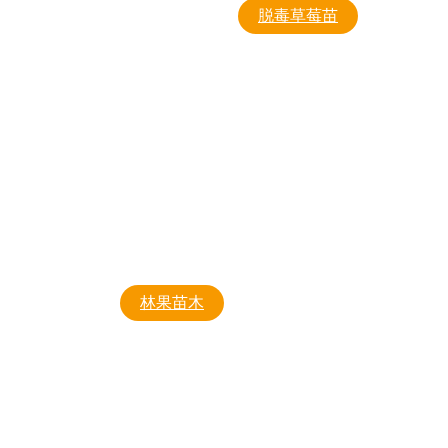
脱毒草莓苗
丹东99
甘露
妙香
妙香七
全明星
硕丽
林果苗木
小白
榛子苗
幸香
造型树
艳丽
果树类
组培苗