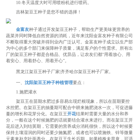
10.冬天温度大时可用喷粉机进行喷药。
吉林架豆王种子是您不错的选择！
金富友
种子通过开发架豆王种子，帮助生产更美味更营养的
蔬菜并同时降低自然资源的消耗，近年来沈阳金富友种子有限公司
不断取得重大突破并得到业内广泛认可。金富友种子成立以生产部
为中心的多个部门来保障种子质量，满足客户的个性需求。所有出
厂的架豆王种子都是合格品、优异品，让农友们都“用着放心、用
着安心、用着舒心、用着开心”。
黑龙江架豆王种子厂家|齐齐哈尔架豆王种子厂家。
一、
沈阳架豆王种子
种植
管理
要点：
1.施肥灌水
架豆王在苗期水肥过多容易出现烂根现象，所以在苗期要控
水控肥。在架豆王的抽蔓期可配合中耕来施肥浇水一次，可促进藤
蔓的增长和花芽分化。在架豆王
开花
结果时需要大量的水分和养
分，一般在这个时候施肥的话就要结合灌水来进行。而在架豆王开
花后进入到结荚期，它需要的营养成分消耗很快，所以这个时候要
保持土壤湿润的同时还要少施氮肥，或者也可以喷施铁、锌等微量
元素来补充叶面养分。在架豆王生长后期，如果植株未早衰，可适