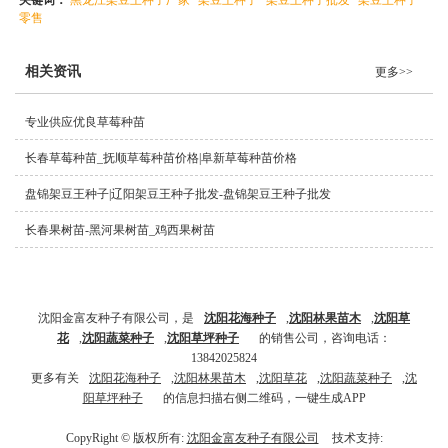
零售
相关资讯
更多>>
专业供应优良草莓种苗
长春草莓种苗_抚顺草莓种苗价格|阜新草莓种苗价格
盘锦架豆王种子|辽阳架豆王种子批发-盘锦架豆王种子批发
长春果树苗-黑河果树苗_鸡西果树苗
沈阳金富友种子有限公司，是
沈阳花海种子
,
沈阳林果苗木
,
沈阳草
花
,
沈阳蔬菜种
子
,
沈阳草坪种子
的销售公司，咨询电话：
13842025824
更多有关
沈阳花海种子
,
沈阳林果苗木
,
沈阳草花
,
沈阳蔬菜种子
,
沈
阳草坪种子
的信息扫描右侧二维码，一键生成APP
CopyRight © 版权所有:
沈阳金富友种子有限公司
技术支持: