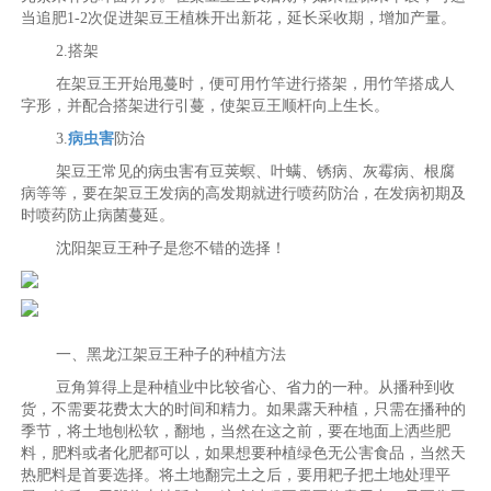
当追肥1-2次促进架豆王植株开出新花，延长采收期，增加产量。
2.搭架
在架豆王开始甩蔓时，便可用竹竿进行搭架，用竹竿搭成人
字形，并配合搭架进行引蔓，使架豆王顺杆向上生长。
3.
病虫害
防治
架豆王常见的病虫害有豆荚螟、叶螨、锈病、灰霉病、根腐
病等等，要在架豆王发病的高发期就进行喷药防治，在发病初期及
时喷药防止病菌蔓延。
沈阳架豆王种子是您不错的选择！
一、黑龙江架豆王种子的种植方法
豆角算得上是种植业中比较省心、省力的一种。从播种到收
货，不需要花费太大的时间和精力。如果露天种植，只需在播种的
季节，将土地刨松软，翻地，当然在这之前，要在地面上洒些肥
料，肥料或者化肥都可以，如果想要种植绿色无公害食品，当然天
热肥料是首要选择。将土地翻完土之后，要用耙子把土地处理平