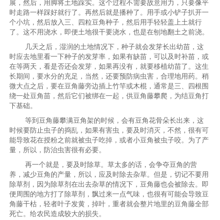
展，然后，用脚将土地踩实。这个过程不需要故意用力，只要像平
时走路一样踩好就行了。再然后就是播种了。用手或小铲子扒开一
个小坑，然后放入三、四粒豆角种子，然后用手轻轻盖上土就行
了。这不用浇水，即便土地很干要浇水，也是在刨地翻土之前浇。
几天之后，湿润的土地情况下，种子就会发芽长出幼苗，这
时应去地里看一下种子的发芽率，如果有缺苗，可以及时补苗，或
在等两天，看是否还会发芽，如果再没有，就要移植幼苗了。这生
长期间，要水分的充足，当然，还要预防病虫害，合理地用药。稍
微大点之后，要在豆角藤旁边插上竹竿或木棍，通常是三、四根围
绕一处豆角苗，然后它们被绑在一起，供豆角藤攀爬，为结豆角打
下基础。
等到豆角藤攀满豆角架的时候，会有豆角花骨朵长出来，这
时候要防止虫子的捣乱，如果有害虫，要及时消灭，不然，很有可
能导致花在授粉之前就被虫子吃掉，或者小豆角被虫子咬。为了产
量，所以，防治虫害很有必要。
再一个就是，要及时除草。草太多的话，会争夺豆角的营
养，减少豆角的产量，所以，应及时除去杂草。但是，切记不要用
除草剂，因为除草剂在出去杂草的情况下，豆角藤也会被除去。即
便周围的地方打了除草剂，飘过来一点气味，也很有可能会导致豆
角藤干枯，轻者叶子发黄，掉叶，重者就会整片地里的豆角藤全部
死亡。给农民造成较大的损失。