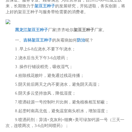
质保证、服务专业、顾客满意”为经营宗旨，自2012-08-02成立以
来，长期致力于
架豆王种子
的发展研究，开拓进取，务实创新，将
上好的架豆王种子与服务带给需要的消费者。
黑龙江架豆王种子
厂家|齐齐哈尔
架豆王种子
厂家。
一、
吉林架豆王种子
的灰霉病如何
防治
呢？
1 .早上6-8点浇水,不要下午浇水；
2.浇水后当天下午3-6点喷药；
3 .操作行铺设稻壳，吸收湿气；
4.拾除残花败叶，避免通过残花传播；
5.阴天前后两天之内不要浇水，避免阴天高湿；
6.阴天多云坚持放风，降低湿度；
7.喷洒硅源一号控制叶片比例，避免植株相互郁蔽；
8.起垄时南高北低，避免温室南头积水，增加湿度；
9.喷洒药剂：异清+克灰利+细爽+美可绿加钙源一号（三天一
次，连喷两次，3-6点时间喷药）；