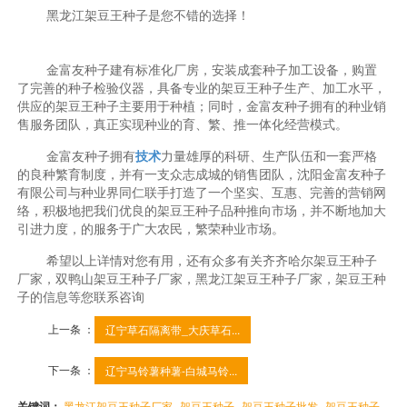
黑龙江架豆王种子是您不错的选择！
金富友种子建有标准化厂房，安装成套种子加工设备，购置
了完善的种子检验仪器，具备专业的架豆王种子生产、加工水平，
供应的架豆王种子主要用于种植；同时，金富友种子拥有的种业销
售服务团队，真正实现种业的育、繁、推一体化经营模式。
金富友种子拥有
技术
力量雄厚的科研、生产队伍和一套严格
的良种繁育制度，并有一支众志成城的销售团队，沈阳金富友种子
有限公司与种业界同仁联手打造了一个坚实、互惠、完善的营销网
络，积极地把我们优良的架豆王种子品种推向市场，并不断地加大
引进力度，的服务于广大农民，繁荣种业市场。
希望以上详情对您有用，还有众多有关齐齐哈尔架豆王种子
厂家，双鸭山架豆王种子厂家，黑龙江架豆王种子厂家，架豆王种
子的信息等您联系咨询
上一条 ：
辽宁草石隔离带_大庆草石...
下一条 ：
辽宁马铃薯种薯-白城马铃...
关键词：
黑龙江架豆王种子厂家
架豆王种子
架豆王种子批发
架豆王种子