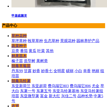
甲基硫菌灵
产品中心
草种花种
草坪草种
牧草草种
生态草种
景观花种
园林养护产品
蔬菜种子
豆类
番茄
黄瓜
叶菜
其他
林果苗木
榛子苗
造型树
果树类
脱毒草莓苗
丹东99
甘露
妙香
妙香七
全明星
硕丽
小白
幸香
艳丽
组
培苗
脱毒马铃薯
东亚新荷兰
东亚超荷
费乌瑞它803
费乌瑞它806
尤金
早
大白
东薯一号
东薯五号
东亚马铃薯基地
东亚马铃薯组
培苗
东亚微型薯
富金
新大红
兴佳二号
品种长势
中薯5
号
农资