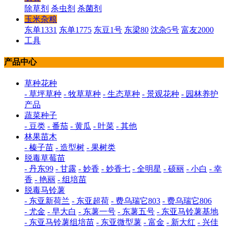
除草剂
杀虫剂
杀菌剂
玉米杂粮
东单1331
东单1775
东豆1号
东梁80
沈杂5号
富友2000
工具
产品中心
草种花种
- 草坪草种
- 牧草草种
- 生态草种
- 景观花种
- 园林养护
产品
蔬菜种子
- 豆类
- 番茄
- 黄瓜
- 叶菜
- 其他
林果苗木
- 榛子苗
- 造型树
- 果树类
脱毒草莓苗
- 丹东99
- 甘露
- 妙香
- 妙香七
- 全明星
- 硕丽
- 小白
- 幸
香
- 艳丽
- 组培苗
脱毒马铃薯
- 东亚新荷兰
- 东亚超荷
- 费乌瑞它803
- 费乌瑞它806
- 尤金
- 早大白
- 东薯一号
- 东薯五号
- 东亚马铃薯基地
- 东亚马铃薯组培苗
- 东亚微型薯
- 富金
- 新大红
- 兴佳