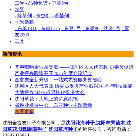
二号
- 品种长势
- 中薯5号
农资
- 除草剂
- 杀虫剂
- 杀菌剂
玉米杂粮
- 东单1331
- 东单1775
- 东豆1号
- 东梁80
- 沈杂5号
- 富
友2000
工具
新闻资讯
齐声唱响企业家赞歌 ——沈河区人大代表政 协委员促进
产业振兴联盟召开2025年度会议纪实
金富友全新升级，一站式农资服务更省心
沈河区人大代表政 协委员促进产业振兴联盟 -“科技赋能
共助振兴”科技成果转化促进大会
沈阳草花：大地上的诗意织锦
省种业发展中心、东亚种业主题活动
查看更多
沈阳金富友种子有限公司，是
沈阳花海种子
,
沈阳林果苗木
,
沈
阳草花
,
沈阳蔬菜种
子
,
沈阳草坪种子
的销售公司，咨询电话：
13842025824