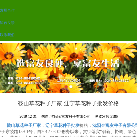
发展合作
留言反馈
联系我们
鞍山草花种子厂家-辽宁草花种子批发价格
2019-12-31
来自:
沈阳金富友种子有限公司
浏览次数:3186
鞍山草花种子厂家
，
辽宁草花种子批发
价格，
沈阳金富友种子有限公
位于东陵路139-1号，自2012-08-02创办以来，贯彻落实“创新、协调、绿色