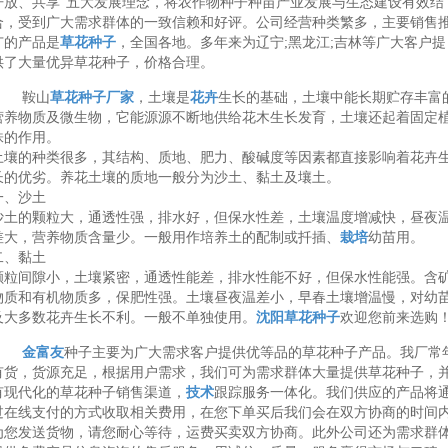
开放、共享”五大发展理念，将农作物种子种苗产业发展与生态建设有效结
合，受到广大需求群体的一致信赖和好评。公司经营种类繁多，主要销售
广的产品是
草花种子
，全国各地。多年来为辽宁;黑龙江;吉林等广大客户提
供了大量优异草花种子，价格合理。
鞍山
草花种子厂家
，土壤是
花卉
生长的基础，土壤中能长期贮存丰富
营养物质及微生物，它能源源不断地供给花木生长发育，土壤还起着固定
株的作用。
土壤的种类很多，其结构、质地、肥力、酸碱度等因素都直接影响着花卉
长的优劣。养花土壤的质地一般分为沙土、黏土及壤土。
一、沙土
沙土的颗粒大，通透性强，排水好，但保水性差，土壤温度增减快，昼夜
差大，营养物质含量少。一般用作培养土的配制或扦插、
栽培
幼苗用。
二、黏土
颗粒间隙小，土壤紧密，通透性能差，排水性能不好，但保水性能强。含
物质和有机物质多，保肥性强。土壤昼夜温差小，早春土壤增温慢，对幼
及大多数花卉生长不利。一般不单独使用。
沈阳草花种子
欢迎您前来选购
金富友
种子主要为广大需求客户提供优等品的草花种子产品。我厂常
有货，货源充足，根据用户需求，我们可为需求群体大量提供草花种子，
有现代化的草花种子销售渠道，
技术
跟踪服务一体化。我们供应的产品将
过在线支付的方式收取相关费用，在您下单买后我们会在双方协商的时间
为您发送货物，请您耐心等待，运费买卖双方协商。此外公司还为需求群