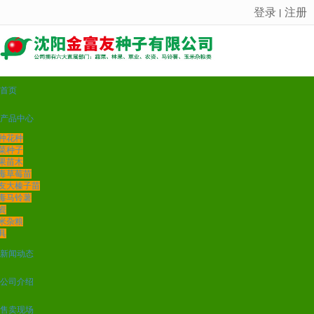
登录
注册
丨
很遗憾，因您的浏览器版本过低导致无法获得最佳浏览体验，推荐下载安装谷歌浏览器！
首页
产品中心
种花种
菜种子
果苗木
毒草莓苗
友大榛子苗
毒马铃薯
资
米杂粮
具
新闻动态
公司介绍
售卖现场