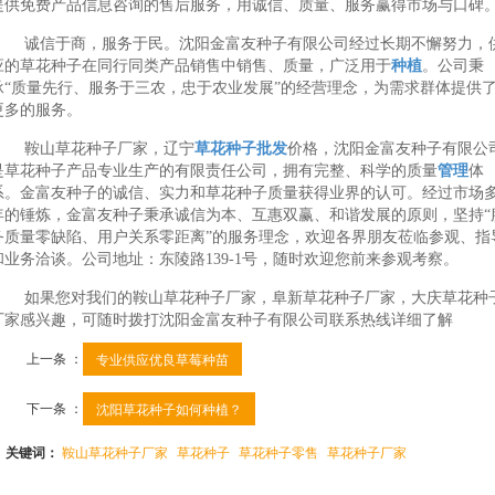
提供免费产品信息咨询的售后服务，用诚信、质量、服务赢得市场与口碑
诚信于商，服务于民。沈阳金富友种子有限公司经过长期不懈努力，
应的草花种子在同行同类产品销售中销售、质量，广泛用于
种植
。公司秉
承“质量先行、服务于三农，忠于农业发展”的经营理念，为需求群体提供
更多的服务。
鞍山草花种子厂家，辽宁
草花种子批发
价格，沈阳金富友种子有限公
是草花种子产品专业生产的有限责任公司，拥有完整、科学的质量
管理
体
系。金富友种子的诚信、实力和草花种子质量获得业界的认可。经过市场
年的锤炼，金富友种子秉承诚信为本、互惠双赢、和谐发展的原则，坚持“
务质量零缺陷、用户关系零距离”的服务理念，欢迎各界朋友莅临参观、指
和业务洽谈。公司地址：东陵路139-1号，随时欢迎您前来参观考察。
如果您对我们的鞍山草花种子厂家，阜新草花种子厂家，大庆草花种
厂家感兴趣，可随时拨打沈阳金富友种子有限公司联系热线详细了解
上一条 ：
专业供应优良草莓种苗
下一条 ：
沈阳草花种子如何种植？
关键词：
鞍山草花种子厂家
草花种子
草花种子零售
草花种子厂家