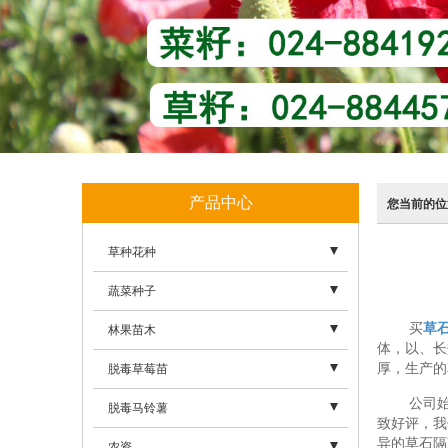
产品中心
您当前的位
草种花种
- 草坪草种
蔬菜种子
- 牧草草种
买
草
- 豆类
林果苗木
体，以、长
- 生态草种
- 番茄
- 榛子苗
厚，生产的
脱毒草莓苗
公司
- 景观花种
- 黄瓜
- 造型树
- 丹东99
脱毒马铃薯
致好评，我
- 园林养护产品
- 叶菜
异的草石隔
- 果树类
- 甘露
- 东亚新荷兰
农资