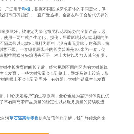
惠，广泛用于
种植
，根据不同区域需求群体的不同需求，供
沈阳市口碑颇好，一直广受热捧。金富友种子会给您优异的
带用途质量好，被评定为绿化布局和花园筹办的全新产品，必
，使用一两年就产生老化，损伤，严重影响花坛或花园的美
石隔离带以此款PE用料为原料，没有毒无异味，耐高温，抗
创意不限。一卷绿化隔离带的长度普遍是100米为一卷，使
造型往两端分头填进去石子，种上大树以及放入其它介质，
中大树生长发育时间长了后，经常见到不同的区内的大树越轨
生长发育，一些大树常常会长到路上，毁坏马路上设施，影
大树的根上不会长到到界外，有效阻止大树的错乱生长发育
营，用心决定客户”的生存原则，全心全意为需求群体提供优
了草石隔离带产品质量的稳定性以及服务质量的持续改进
七台河
草石隔离带零售
信息资讯等您了解，我们静候您的来