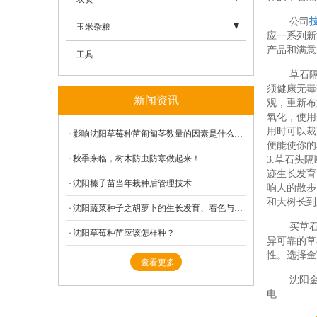
公司
- 其他
- 妙香
- 东亚超荷
- 除草剂
玉米杂粮
应一系列新
产品和满意
- 妙香七
- 费乌瑞它803
- 杀虫剂
- 东单1331
工具
草石
- 全明星
- 费乌瑞它806
- 杀菌剂
- 东单1775
须健康无毒
新闻资讯
观，重新布
- 硕丽
- 尤金
- 东豆1号
氧化，使用
用时可以裁
- 小白
- 早大白
影响沈阳草莓种苗匍匐茎数量的因素是什么呢？
- 东梁80
便能使你的
秋季来临，树木防虫防寒做起来！
- 幸香
3.草石头
- 东薯一号
- 沈杂5号
迹生长发育
沈阳榛子苗当年栽种后管理技术
- 艳丽
- 东薯五号
响人的散步
- 富友2000
和大树长到
沈阳蔬菜种子之胡萝卜的生长发育、着色与温度有关
- 组培苗
- 东亚马铃薯基地
买草
沈阳草莓种苗应该怎样种？
- 东亚马铃薯组培苗
异可靠的草
性。选择金
查看更多
- 东亚微型薯
沈阳
电
- 富金