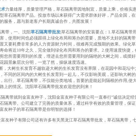
技术
力量雄厚，质量管理严格，草石隔离带因地制宜，质量上乘，价格实
型草石隔离带产品。投放市场以来获得广大需求群体好评，产品全国，在
的服务，愿与新老客户长期真诚合作，共图发展！
隔离带，一、沈阳
草石隔离带批发
|草石隔离带的安装要点：1.草石隔离
害，使用时间也必须跟得上绿化布局和筹办的需要，质地不太好的隔离带
置又要耗费非常多的人力资源财力时间，很难再完成预期的效果。绿化草
寿命将近10年之久，完全做到绿化布局和筹办的要求。2.使用速度快捷，
剪您所需要用到的长度，埋进去您所需要用到的隔绝的大树之间，或摆好
花园景象层次分明，一览了然，操纵速度迅速。
隔断，大树生长发育不越轨迹大树的生长发育没有界限，在花园中和花坛
，不同的区间内的大树生长发育到一起儿，不仅影响美观，还影响大树的
，出行。草石隔离带，不仅能分类地域，首要的是能起到隔根的作用,使
路上的情况。沈阳草石隔离带批发欢迎您的到来！
石隔离带就到金富友种子，沈阳金富友种子有限公司一直奉行“诚信决定经
石隔离带。公司建立了完善的质量体系，通过科学有效的质量管理，保证
富友种子的草石隔离带是你明智的选择！
金富友种子有限公司还有许多有关黑龙江草石隔离带批发，草石隔离带，