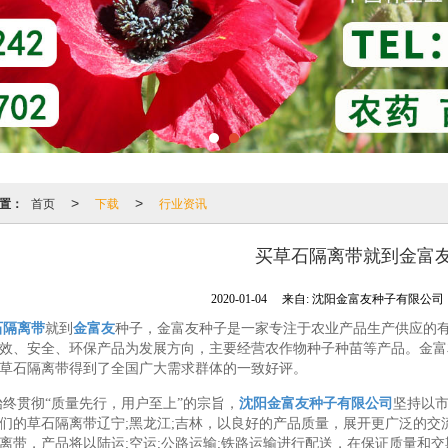
置：
首页
下载
行业资讯
>
>
买草石隔离带就到金富
2020-01-04
来自:
沈阳金富友种子有限公司
石隔离带
就到
金富友
种子，金富友种子是一家专注于农业产品生产供应的
效、安全、环保产品为发展方向，主要经营农作物种子种苗等产品。金富
草石隔离带得到了全国广大需求群体的一致好评。
始终贯彻“质量先行，用户至上”的宗旨，
沈阳金富友种子有限公司
坚持以
们的草石隔离带辽宁;黑龙江;吉林，以良好的产品质量，展开更广泛的
离带，产品将以陆运;空运;公路运输;铁路运输进行配送，在保证质量和