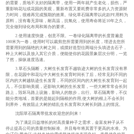
的需要，质地不太好的隔离带，使用一两年就产生老化，损伤，严
重影响花坛或花园的美观，重新布置又要耗费非常多的人力资源财
力时间，很难再完成预期的效果。绿化草石隔离带以此款PE用料为
原料，没有毒无异味，耐高温，抗氧化，使用寿命将近10年之久，
完全做到绿化布局和筹办的要求。
2.使用速度快捷，创意不限。一卷绿化隔离带的长度普遍是
100米为一卷，使用时可以裁剪您所需要用到的长度，埋进去您所
需要用到的隔绝的大树之间，或摆好造型往两端分头填进去石子，
种上大树以及放入其它介质，便能使你的花园景象层次分明，一览
了然，操纵速度迅速。
3.草石头隔断，大树生长发育不越轨迹大树的生长发育没有界
限，在花园中和花坛中大树生长发育时间长了后，经常见到不同的
区内的大树越轨迹生长发育，不同的区间内的大树生长发育到一起
儿，不仅影响美观，还影响大树的生长发育，一些大树常常会长到
路上，毁坏马路上设施，影响人的散步，出行。草石隔离带，不仅
能分类地域，首要的是能起到隔根的作用,使大树的根上不会长到
到界外，有效阻止大树的错乱生长发育和大树长到路上的情况。
沈阳草石隔离带批发欢迎您的到来！
为了满足日益增长的对高质量种子之需求，金富友种子从不
停止提高公司的质量控制标准、并且每年将其置于更高的水准。为