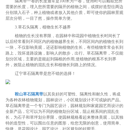
隔离带一卷的长度通常是100米为一卷，使用时可以截取您所
需要的长度，埋入您所需要的隔开的植物之间，或摆好造型往两边
分别填入石子，种上植物或者放入其他介质，即可使你的园林景观
层次分明，一目了然，操作简单方便。
3.草石头隔离，植物生长不越界
植物的生长没有界限，在园林中和花园中植物生长时间长了
以后经常看到不同区内的植物越界生长，不同区间内的植物生长到
一块，不仅影响美观，还还影响植物的生长，有些植物常常会长到
路上，毁坏道路设施，影响人的散步，出行。草石隔离带，不仅能
划分区域，主要的是能起到隔根的作用,使植物的根系不长到界
外，效阻止植物的混乱生长和植物长到路上的情况。
辽宁草石隔离带是您不错的选择！
鞍山草石隔离带
以其良好的可塑性、隔离性和耐久性，将成
为各种农林植物规划，园林设计，小区规划设计不可或缺的产品。
草石隔离带是一个专门为园艺设计，园林规划和家庭园艺而设计的
全新产品，它可以为不同的植物划分区域，阻止根系间的混乱生
长，为石子和草坪划分界限，使园林规格看起来整体美观，以其独
特的造型性，可以围出任意的图形，给您无限的创意，使用简单、
快捷，是花园设计，园艺设计，社区规划的好帮手。