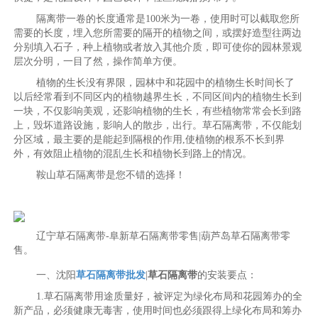
隔离带一卷的长度通常是100米为一卷，使用时可以截取您所
需要的长度，埋入您所需要的隔开的植物之间，或摆好造型往两边
分别填入石子，种上植物或者放入其他介质，即可使你的园林景观
层次分明，一目了然，操作简单方便。
植物的生长没有界限，园林中和花园中的植物生长时间长了
以后经常看到不同区内的植物越界生长，不同区间内的植物生长到
一块，不仅影响美观，还影响植物的生长，有些植物常常会长到路
上，毁坏道路设施，影响人的散步，出行。草石隔离带，不仅能划
分区域，最主要的是能起到隔根的作用,使植物的根系不长到界
外，有效阻止植物的混乱生长和植物长到路上的情况。
鞍山草石隔离带是您不错的选择！
辽宁草石隔离带-阜新草石隔离带零售|葫芦岛草石隔离带零
售。
一、沈阳
草石隔离带批发
|
草石隔离带
的安装要点：
1.草石隔离带用途质量好，被评定为绿化布局和花园筹办的全
新产品，必须健康无毒害，使用时间也必须跟得上绿化布局和筹办