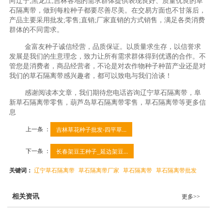
向辽宁;黑龙江;吉林各地的需求群体提供表现良好、质量优良的草
石隔离带，做到每粒种子都要尽善尽美。在交易方面也不甘落后，
产品主要采用批发;零售;直销;厂家直销的方式销售，满足各类消费
群体的不同需求。
金富友种子诚信经营，品质保证。以质量求生存，以信誉求
发展是我们的生意理念，致力让所有需求群体得到优遇的合作。不
管您是消费者，商品经营者，不论是对农作物种子种苗产业还是对
我们的草石隔离带感兴趣者，都可以致电与我们洽谈！
感谢阅读本文章，我们期待您电话咨询辽宁草石隔离带，阜
新草石隔离带零售，葫芦岛草石隔离带零售，草石隔离带等更多信
息
上一条 ：
吉林草花种子批发-四平草...
下一条 ：
长春架豆王种子_延边架豆...
关键词：
辽宁草石隔离带
草石隔离带厂家
草石隔离带
草石隔离带批发
相关资讯
更多>>