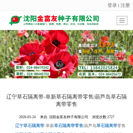
登录
注册
丨
很遗憾，因您的浏览器版本过低导致无法获得最佳浏览体验，推荐下载安装谷歌浏览器！
辽宁草石隔离带-阜新草石隔离带零售|葫芦岛草石隔
离带零售
2020-03-24
来自:
沈阳金富友种子有限公司
浏览次数:2727
辽宁草石隔离带
-阜新
草石隔离带零售
|葫芦岛
草石隔离带
零售