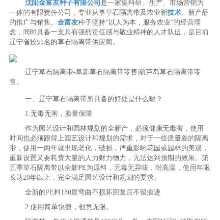
沈阳金富友种子有限公司
是一家集科研、生产、市场营销为
一体的有限责任公司，专业从事草石隔离带及农业新
技术
、新产品
的推广与销售。
金富友
种子坚持“以人为本，服务农业”的经营理
念，同时具备一支具有强烈责任感与敬业精神的人才队伍，是目前
辽宁省较知名的草石隔离带供应商。
辽宁草石隔离带-阜新草石隔离带零售|葫芦岛草石隔离带零
售。
一、辽宁草石隔离带所具备的好处是什么呢？
1.无毒无害，质量保障
作为园艺设计和园林规划的全新产，必须健康无毒害，使用
时间也必须跟得上园艺设计和规划的需求，对于一些质量差的隔离
带，使用一两年就出现老化，破损，严重影响花园或园林的美观，
重新设置又要耗费大量的人力财力物力，无法达到预期的效果。第
五季草石隔离带以全新PE为原料，无毒无异味，耐高温，使用年限
长达20年以上，完全满足园艺设计和规划的要求。
全新的PE料180度弯曲不损坏回复后不留痕迹
2.使用简单快捷，创意无限。