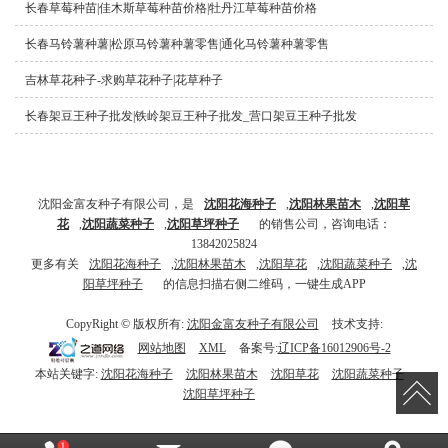
长春草莓种苗|佳木斯草莓种苗价格|牡丹江草莓种苗价格
长春马铃薯种薯|松原马铃薯种薯零售|通化马铃薯种薯零售
吉林草花种子-求购草花种子|花草种子
长春架豆王种子批发|铁岭架豆王种子批发_营口架豆王种子批发
沈阳金富友种子有限公司，是
沈阳花海种子
,
沈阳林果苗木
,
沈阳草
花
,
沈阳蔬菜种
子
,
沈阳草坪种子
的销售公司，咨询电话：
13842025824
更多有关
沈阳花海种子
,
沈阳林果苗木
,
沈阳草花
,
沈阳蔬菜种子
,
沈
阳草坪种子
的信息扫描右侧二维码，一键生成APP
CopyRight © 版权所有:
沈阳金富友种子有限公司
技术支持:
网站地图
XML
备案号:
辽ICP备16012906号-2
本站关键字:
沈阳花海种子
沈阳林果苗木
沈阳草花
沈阳蔬菜种子
沈阳草坪种子