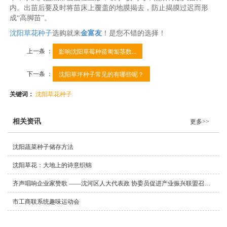
内。出苗后要及时将苗床上覆盖的地膜揭去，防止揭膜过迟而形
成“高脚苗”。
沈阳草花种子
选购就来
金富友
！是您不错的选择！
上一条 ：
影响沈阳草莓种苗匍匐茎数...
下一条 ：
沈阳草坪种子常见的有哪些呢？
关键词：
沈阳草花种子
相关资讯
更多>>
沈阳蔬菜种子储存方法
沈阳草花：大地上的诗意织锦
齐声唱响企业家赞歌 ——沈河区人大代表政 协委员促进产业振兴联盟召开2025年度会议纪实
市工商联系统趣味运动会