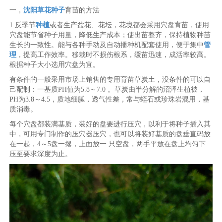
一，
沈阳草花种子
育苗的方法
1.反季节
种植
或者生产盆花、花坛，花境都会采用穴盘育苗，使用
穴盘能节省种子用量，降低生产成本；使出苗整齐，保持植物种苗
生长的一致性。能与各种手动及自动播种机配套使用，便于集中
管
理
，提高工作效率。移栽时不损伤根系，缓苗迅速，成活率较高。
根据种子大小选用穴盘为宜。
有条件的一般采用市场上销售的专用育苗草炭土，没条件的可以自
己配制：一基质PH值为5.8～7.0 。草炭由半分解的沼泽生植被，
PH为3.8～4.5，质地细腻，透气性差，常与蛭石或珍珠岩混用，基
质消毒。
每个穴盘都装满基质，装好的盘要进行压穴，以利于将种子插入其
中，可用专门制作的压穴器压穴，也可以将装好基质的盘垂直码放
在一起，4～5盘一撂，上面放一 只空盘，两手平放在盘上均匀下
压至要求深度为止。