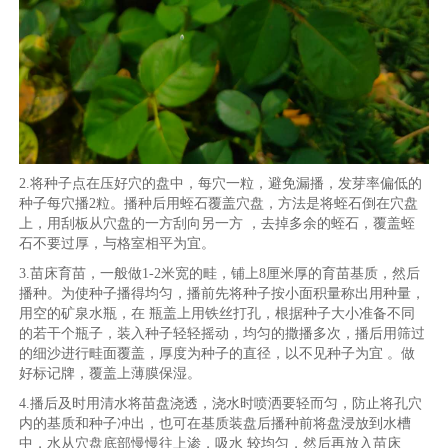
2.将种子点在压好穴的盘中，每穴一粒，避免漏播，发芽率偏低的
种子每穴播2粒。播种后用蛭石覆盖穴盘，方法是将蛭石倒在穴盘
上，用刮板从穴盘的一方刮向另一方 ，去掉多余的蛭石，覆盖蛭
石不要过厚，与格室相平为宜。
3.苗床育苗，一般做1-2米宽的畦，铺上8厘米厚的育苗基质，然后
播种。为使种子播得均匀，播前先将种子按小面积量称出用种量，
用空的矿泉水瓶，在 瓶盖上用铁丝打孔，根据种子大小准备不同
的若干个瓶子，装入种子轻轻摇动，均匀的撒播多次，播后用筛过
的细沙进行畦面覆盖，厚度为种子的直径，以不见种子为宜 。做
好标记牌，覆盖上薄膜保湿。
4.播后及时用清水将苗盘浇透，浇水时喷洒要轻而匀，防止将孔穴
内的基质和种子冲出，也可在基质装盘后播种前将盘浸放到水槽
中，水从穴盘底部慢慢往上渗，吸水 较均匀，然后再放入苗床