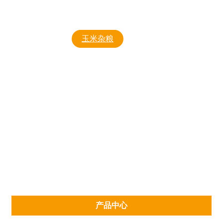
中薯5号
杀菌剂
玉米杂粮
东单1331
东单1775
东豆1号
东梁80
沈杂5号
富友2000
工具
产品中心