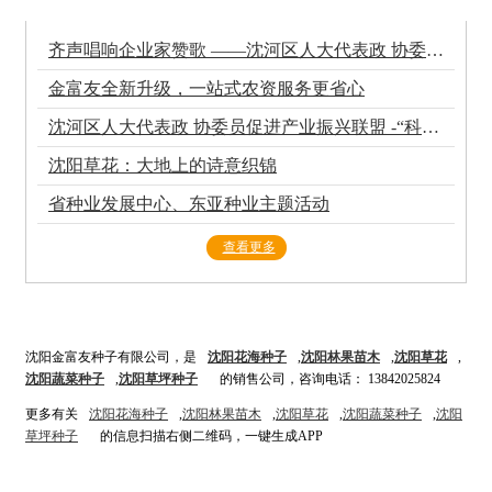
齐声唱响企业家赞歌 ——沈河区人大代表政 协委员促进产业振兴联盟召开2025年度会议纪实
金富友全新升级，一站式农资服务更省心
沈河区人大代表政 协委员促进产业振兴联盟 -“科技赋能 共助振兴”科技成果转化促进大会
沈阳草花：大地上的诗意织锦
省种业发展中心、东亚种业主题活动
查看更多
沈阳金富友种子有限公司，是
沈阳花海种子
,
沈阳林果苗木
,
沈阳草花
,
沈阳蔬菜种
子
,
沈阳草坪种子
的销售公司，咨询电话： 13842025824
更多有关
沈阳花海种子
,
沈阳林果苗木
,
沈阳草花
,
沈阳蔬菜种子
,
沈阳
草坪种子
的信息扫描右侧二维码，一键生成APP