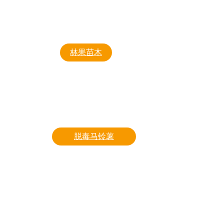
全明星
硕丽
林果苗木
小白
榛子苗
幸香
造型树
艳丽
果树类
组培苗
脱毒马铃薯
东亚新荷兰
东亚超荷
费乌瑞它803
费乌瑞它806