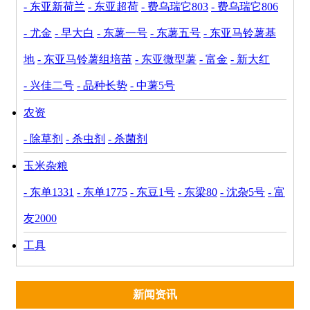
- 东亚新荷兰
- 东亚超荷
- 费乌瑞它803
- 费乌瑞它806
- 尤金
- 早大白
- 东薯一号
- 东薯五号
- 东亚马铃薯基
地
- 东亚马铃薯组培苗
- 东亚微型薯
- 富金
- 新大红
- 兴佳二号
- 品种长势
- 中薯5号
农资
- 除草剂
- 杀虫剂
- 杀菌剂
玉米杂粮
- 东单1331
- 东单1775
- 东豆1号
- 东梁80
- 沈杂5号
- 富
友2000
工具
新闻资讯