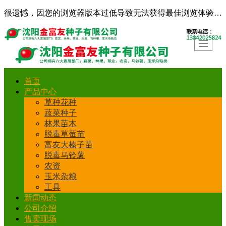
很遗憾，因您的浏览器版本过低导致无法获得最佳浏览体验，推荐下载安装谷歌浏览器！
首页
产品中心
草种花种
蔬菜种子
林果苗木
脱毒草莓苗
富友大榛子苗
脱毒马铃薯
农资
玉米杂粮
工具
新闻动态
公司介绍
售卖现场