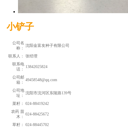
小铲子
公司名
沈阳金富友种子有限公司
称：
联系人：
张经理
联系电
13842025824
话：
公司邮
49458548@qq.com
箱：
公司地
沈阳市沈河区东陵路139号
址：
菜籽：
024-88419242
农药 苗
024-88425672
木：
草籽：
024-88445702