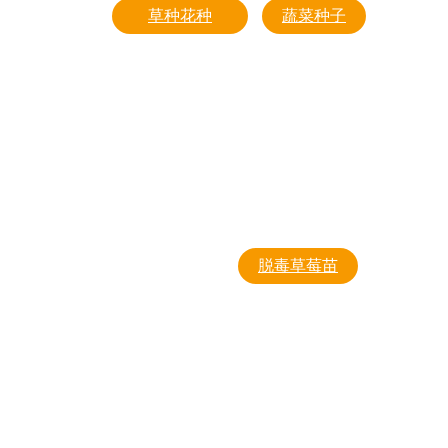
草种花种
蔬菜种子
草坪草种
豆类
牧草草种
番茄
生态草种
黄瓜
景观花种
叶菜
园林养护产品
其他
脱毒草莓苗
丹东99
甘露
妙香
妙香七