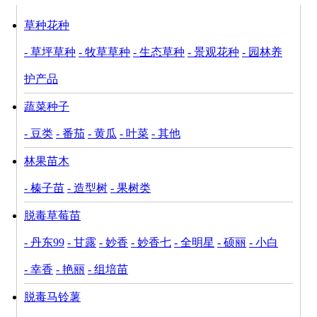
草种花种
- 草坪草种
- 牧草草种
- 生态草种
- 景观花种
- 园林养
护产品
蔬菜种子
- 豆类
- 番茄
- 黄瓜
- 叶菜
- 其他
林果苗木
- 榛子苗
- 造型树
- 果树类
脱毒草莓苗
- 丹东99
- 甘露
- 妙香
- 妙香七
- 全明星
- 硕丽
- 小白
- 幸香
- 艳丽
- 组培苗
脱毒马铃薯