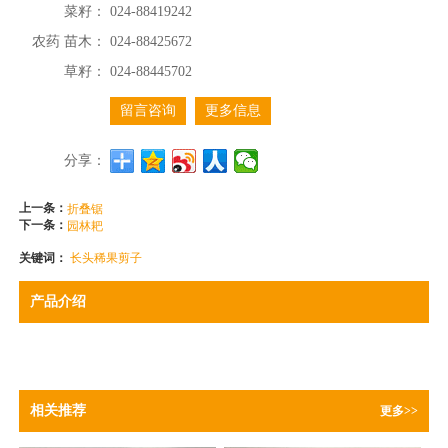
菜籽：
024-88419242
农药 苗木：
024-88425672
草籽：
024-88445702
留言咨询
更多信息
分享：
上一条：
折叠锯
下一条：
园林耙
关键词：
长头稀果剪子
产品介绍
相关推荐
更多>>