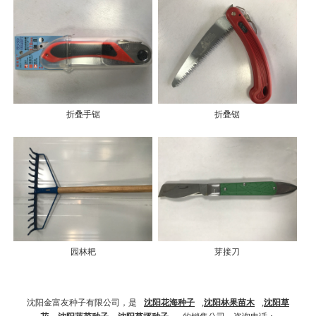
折叠手锯
折叠锯
园林耙
芽接刀
沈阳金富友种子有限公司，是
沈阳花海种子
,
沈阳林果苗木
,
沈阳草