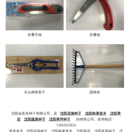
折叠手锯
折叠锯
长头稀果剪子
园林耙
沈阳金富友种子有限公司，是
沈阳花海种子
,
沈阳林果苗木
,
沈阳草
花
,
沈阳蔬菜种
子
,
沈阳草坪种子
的销售公司，咨询电话：
13842025824
更多有关
沈阳花海种子
,
沈阳林果苗木
,
沈阳草花
,
沈阳蔬菜种子
,
沈